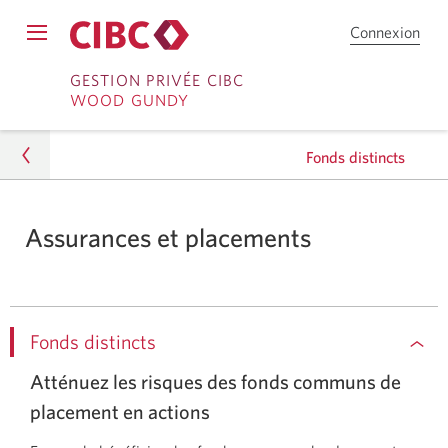
Connexion
Cou
Le
en
Passer
Passer
menu
dire
GESTION PRIVÉE CIBC
de
WOOD GUNDY
CIB
direct
au
navigation
s’affichera.
Ouvrir
contenu
Fonds distincts
une
session
Protéger votre patrimoine
Assurances et placements
Fonds distincts
Fonds distincts
Atténuez les risques des fonds communs de
placement en actions