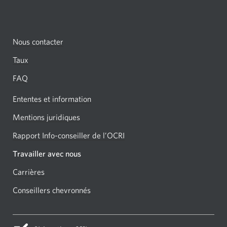
pour
afficher
ou
Nous contacter
masquer.
Taux
FAQ
Ententes et information
Mentions juridiques
Rapport Info-conseiller de
l’OCRI
Une
nouvelle
Travailler avec nous
fenêtre
Carrières
Une
s'affichera.
nouvelle
Conseillers chevronnés
Une
fenêtre
nouvelle
s'affichera.
fenêtre