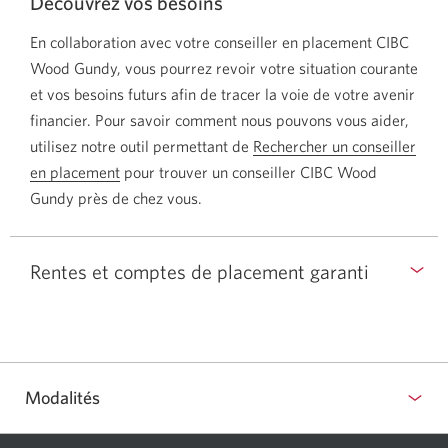
Découvrez vos besoins
En collaboration avec votre conseiller en placement CIBC
Wood Gundy, vous pourrez revoir votre situation courante
et vos besoins futurs afin de tracer la voie de votre avenir
financier. Pour savoir comment nous pouvons vous aider,
utilisez notre outil permettant de
Rechercher un conseiller
en placement
Une
pour trouver un conseiller CIBC Wood
Gundy près de chez vous.
nouvelle
fenêtre
s'affichera
Rentes et comptes de placement garanti
dans
votre
navigateur.
Modalités
Sélectionner