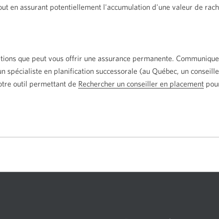
ut en assurant potentiellement l'accumulation d'une valeur de racha
ptions que peut vous offrir une assurance permanente. Communique
spécialiste en planification successorale (au Québec, un conseille
otre outil permettant de
Rechercher un conseiller en placement
Une
pour
nouv
fenê
s'af
dan
votr
navi