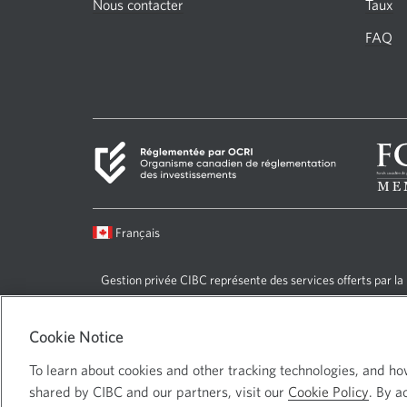
masquer.
Nous contacter
Taux
FAQ
Langue
Français
sélectionnée:
Gestion privée CIBC représente des services offerts par la 
CIBC; Gestion privée de portefeuille CIBC, une division de 
CIBC et CIBC Wood Gundy, une division de Marchés mondia
Cookie Notice
Services Investisseurs CIBC inc., de GACI, ainsi que des pr
l’intermédiaire de CIBC Wood Gundy Services financiers inc
To learn about cookies and other tracking technologies, and h
l’intermédiaire de CIBC Wood Gundy Services financiers (Q
shared by CIBC and our partners, visit our
Cookie Policy
. By a
offerts aux personnes admissibles. Le logo CIBC et « Gest