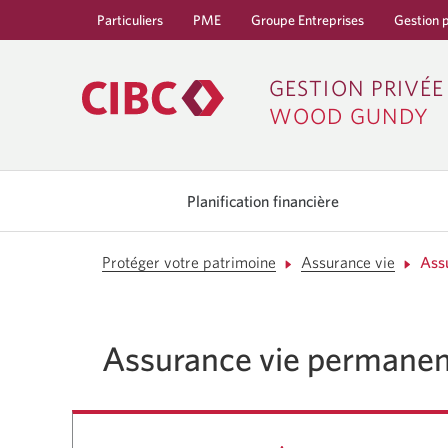
Particuliers
Une
PME
Une
Groupe Entreprises
Une
Gestion 
nouvelle
nouvelle
nouvelle
fenêtre
fenêtre
fenêtre
s’affichera.
s’affichera.
s’affichera.
GESTION PRIVÉE
WOOD GUNDY
Utilisez
les
Planification financière
flèches
gauche
et
droite
Protéger votre patrimoine
Assurance vie
Ass
pour
naviguer
parmi
les
options
Assurance vie permane
du
menu
principal.
Les
flèches
ou