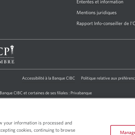
Ententes et information
Mentions juridiques
Rapport Info-conseiller de
l’
Accessibilité à la Banque CIBC
Une
Politique relative aux préfére
nouvelle
Banque CIBC et certaines de ses filiales : Privabanque
fenêtre
Gestion d’actifs CIBC inc. (« GACI »); la Compagnie Trust
s'affichera.
ux CIBC inc. Privabanque CIBC offre des solutions des
oduits de crédit. Les services d’assurance sont offerts par
. Au Québec, les services d’assurance sont offerts par
ow your information is processed and
uébec) inc. Les services de Gestion privée CIBC sont
ccepting cookies, continuing to browse
Manage
ion privée CIBC » sont des marques de commerce de la