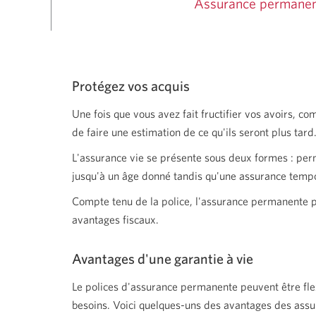
Assurance permane
la
barre
d'espacement
pour
naviguer
parmi
les
options
Protégez vos acquis
du
menu
Une fois que vous avez fait fructifier vos avoirs,
ou
pour
de faire une estimation de ce qu'ils seront plus tard
ouvrir
un
L'assurance vie se présente sous deux
formes :
perm
sous-
menu.
jusqu'à un âge donné tandis qu'une assurance tempo
La
touche
Compte tenu de la police, l'assurance permanente pe
d'échappement
pour
avantages fiscaux.
fermer
un
sous-
Avantages d'une garantie à vie
menu
et
retourner
Le polices d'assurance permanente peuvent être flex
aux
besoins. Voici quelques-uns des avantages des ass
options