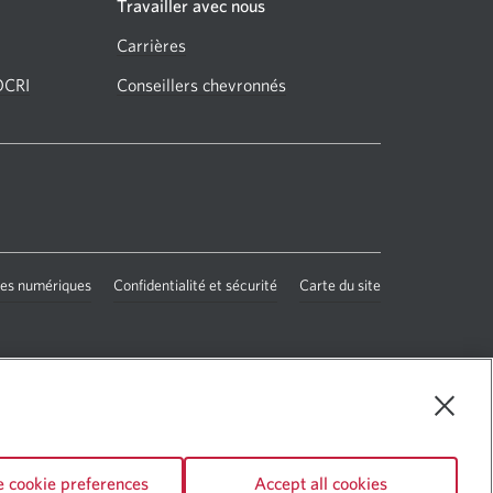
Travailler avec nous
Carrières
Une
nouvelle
OCRI
Une
Conseillers chevronnés
Une
fenêtre
nouvelle
nouvelle
s'affichera.
fenêtre
fenêtre
s'affichera.
s'affichera.
nces numériques
Une
Confidentialité et sécurité
Une
Carte du site
nouvelle
nouvelle
fenêtre
fenêtre
s'affichera.
s'affichera.
 cookie preferences
Accept all cookies