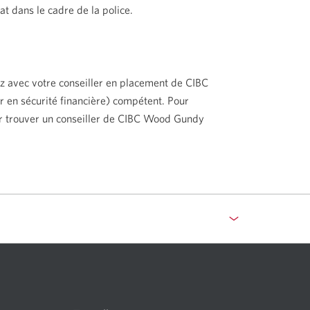
t dans le cadre de la police.
z avec votre conseiller en placement de CIBC
r en sécurité financière) compétent. Pour
 trouver un conseiller de CIBC Wood Gundy
elle
tre
fichera
s
e
gateur.